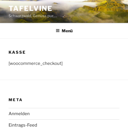
Zum
TAFELVINE
Inhalt
Schwarzwald, Genuss pur….
springen
Menü
KASSE
[woocommerce_checkout]
META
Anmelden
Eintrags-Feed