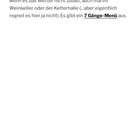
wenn es das Wetter nicht zuläßt, auch mal im
Weinkeller oder der Kelterhalle (…aber eigentlich
regnet es hier ja nicht). Es gibt ein
7 Gänge-Menü
aus
heimischen Zutaten
direkt im Weinberg gekocht. Pro
Gang dazu 0,1 L Wein, welchen die Winzern zusammen
mit Familie und Freunden servieren. Ergänzt wird der
Abend durch lockere Geschichten und Anekdoten rund
um den Wein und das Essen, manchmal ist auch Musik,
offenes Feuer oder auch einer der Produzenten der
Produkte dabei, die wir im Menü verarbeiten.
Ich würde mich freuen, auch Sie einmal bei einem der
Events begrüßen zu dürfen. Buchen Sie einen Platz an
unserer langen Tafel und Sie werden sehen, Sie
kommen als Fremder und gehen als Freund.
Mitmachende Weingüter und Termine finden sie hier.
Tickets für die Veranstaltungen finden Sie hier: