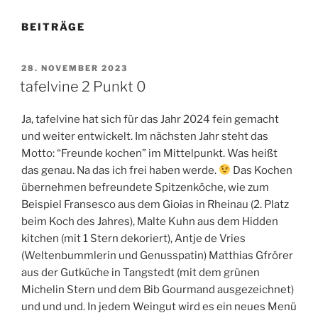
BEITRÄGE
VERÖFFENTLICHT
28. NOVEMBER 2023
AM
tafelvine 2 Punkt 0
Ja, tafelvine hat sich für das Jahr 2024 fein gemacht
und weiter entwickelt. Im nächsten Jahr steht das
Motto: “Freunde kochen” im Mittelpunkt. Was heißt
das genau. Na das ich frei haben werde.
Das Kochen
übernehmen befreundete Spitzenköche, wie zum
Beispiel Fransesco aus dem Gioias in Rheinau (2. Platz
beim Koch des Jahres), Malte Kuhn aus dem Hidden
kitchen (mit 1 Stern dekoriert), Antje de Vries
(Weltenbummlerin und Genusspatin) Matthias Gfrörer
aus der Gutküche in Tangstedt (mit dem grünen
Michelin Stern und dem Bib Gourmand ausgezeichnet)
und und und. In jedem Weingut wird es ein neues Menü