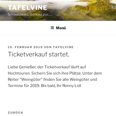
Zum
TAFELVINE
Inhalt
Schwarzwald, Genuss pur….
springen
Menü
VERÖFFENTLICHT
10. FEBRUAR 2019
VON
TAFELVINE
AM
Ticketverkauf startet.
Liebe Genießer, der Ticketverkauf läuft auf
Hochtouren. Sichern Sie sich ihre Plätze. Unter dem
Reiter “Weingüter” finden Sie alle Weingüter und
Termine für 2019. Bis bald, Ihr Ronny Loll
Beitragsnavigation
Vorheriger
ZURÜCK