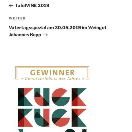
Beitrag
tafelVINE 2019
Nächster
WEITER
Beitrag
Vatertagsspezial am 30.05.2019 im Weingut
Johannes Kopp