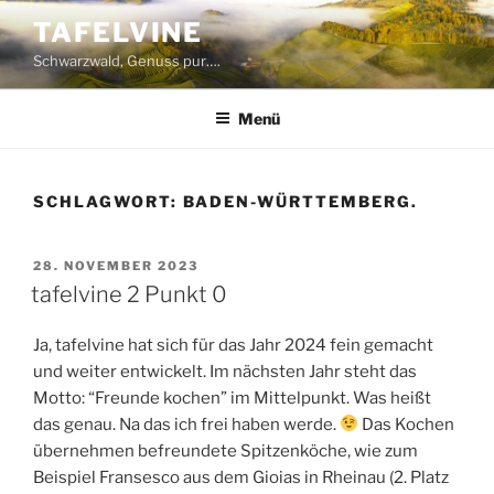
Zum
TAFELVINE
Inhalt
Schwarzwald, Genuss pur….
springen
Menü
SCHLAGWORT:
BADEN-WÜRTTEMBERG.
VERÖFFENTLICHT
28. NOVEMBER 2023
AM
tafelvine 2 Punkt 0
Ja, tafelvine hat sich für das Jahr 2024 fein gemacht
und weiter entwickelt. Im nächsten Jahr steht das
Motto: “Freunde kochen” im Mittelpunkt. Was heißt
das genau. Na das ich frei haben werde.
Das Kochen
übernehmen befreundete Spitzenköche, wie zum
Beispiel Fransesco aus dem Gioias in Rheinau (2. Platz