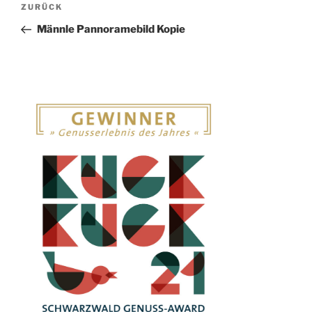
Vorheriger
ZURÜCK
Beitrag
Männle Pannoramebild Kopie