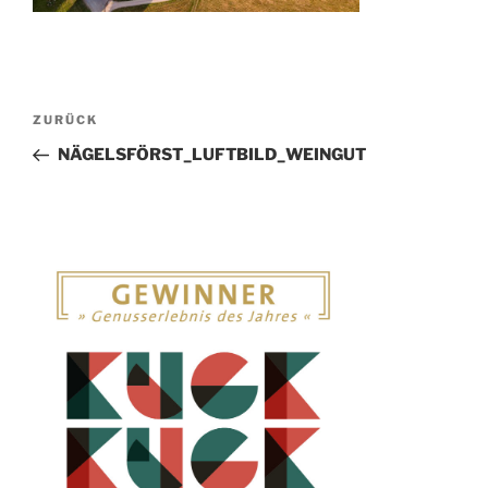
Beitragsnavigation
Vorheriger
ZURÜCK
Beitrag
NÄGELSFÖRST_LUFTBILD_WEINGUT