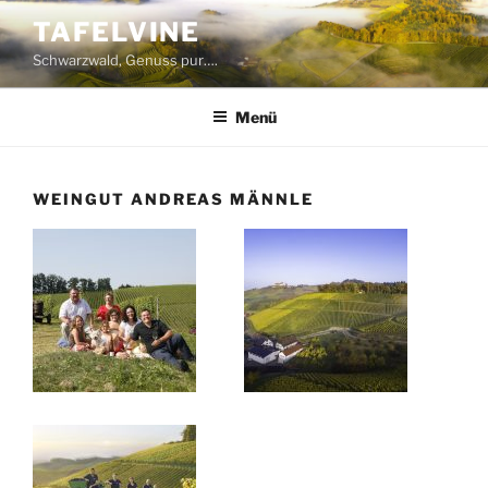
Zum
TAFELVINE
Inhalt
Schwarzwald, Genuss pur….
springen
Menü
WEINGUT ANDREAS MÄNNLE